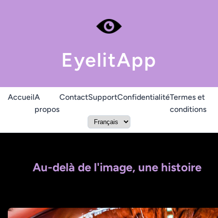
EyelitApp
Accueil
A
Contact
Support
Confidentialité
Termes et
propos
conditions
Au-delà de l'image, une histoire